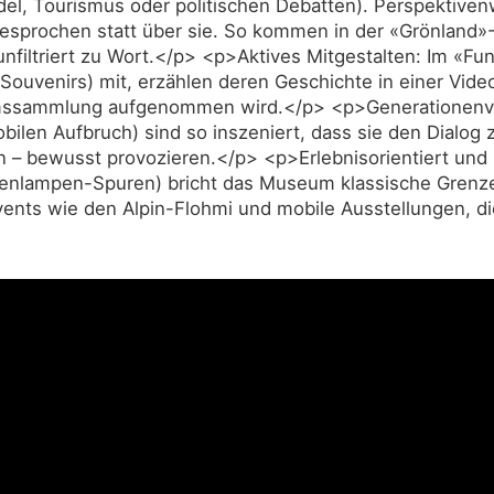
el, Tourismus oder politischen Debatten). Perspektiven
gesprochen statt über sie. So kommen in der «Grönland
unfiltriert zu Wort.</p> <p>Aktives Mitgestalten: Im «F
 Souvenirs) mit, erzählen deren Geschichte in einer Vi
eumssammlung aufgenommen wird.</p> <p>Generationenve
ilen Aufbruch) sind so inszeniert, dass sie den Dialog
 – bewusst provozieren.</p> <p>Erlebnisorientiert und
henlampen-Spuren) bricht das Museum klassische Grenze
vents wie den Alpin-Flohmi und mobile Ausstellungen, d