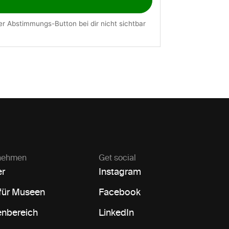
nehmen​
Get social​
er
Instagram
 für Museen
Facebook
nbereich
LinkedIn