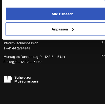
Ein kulturelles Erlebnis mit dem
A
Alle zulassen
Schweizer Museumspass.
Schweizer Museumspass
U
Anpassen
Heinrichstrasse 177
CH-8005 Zürich
G
So
info@museumspass.ch
T
+41 44 271 41 41
Ri
Montag bis Donnerstag, 9 – 12 / 13 – 17 Uhr
Freitag, 9 – 12 / 13 – 16 Uhr