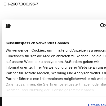
CH-260.7.000.196-7
:
Haftungsausschluss
Die Stiftung Schweizer Museumspass übernimmt keine
Haftung für den Inhalt der veröffentlichten Artikel. Die
museumspass.ch verwendet Cookies
Geltendmachung von Ansprüchen jeglicher Art ist
Wir verwenden Cookies, um Inhalte und Anzeigen zu persona
ausgeschlossen. Die Inhalte dieser Seite dürfen nicht
Funktionen für soziale Medien anbieten zu können und die Zu
ohne ausdrückliche schriftliche Genehmigung des
auf unsere Website zu analysieren. Außerdem geben wir
Herausgebers in irgendeiner Form reproduziert oder
Informationen zu Ihrer Verwendung unserer Website an unse
unter Verwendung elektronischer Systeme verarbeitet,
Partner für soziale Medien, Werbung und Analysen weiter. U
vervielfältigt oder verbreitet werden.
Partner führen diese Informationen möglicherweise mit weite
(Zürich, 01.05.2017)
Daten zusammen, die Sie ihnen bereitgestellt haben oder die
Rahmen Ihrer Nutzung der Dienste gesammelt haben.
Details ze