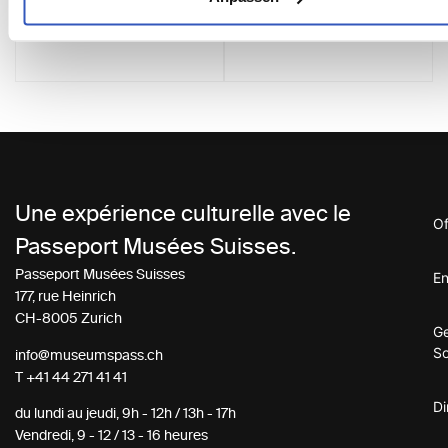
Une expérience culturelle avec le
Of
Passeport Musées Suisses.
Passeport Musées Suisses
En
177, rue Heinrich
CH-8005 Zurich
G
So
info@museumspass.ch
T
+41 44 271 41 41
Di
du lundi au jeudi, 9h - 12h / 13h - 17h
Vendredi, 9 - 12 / 13 - 16 heures