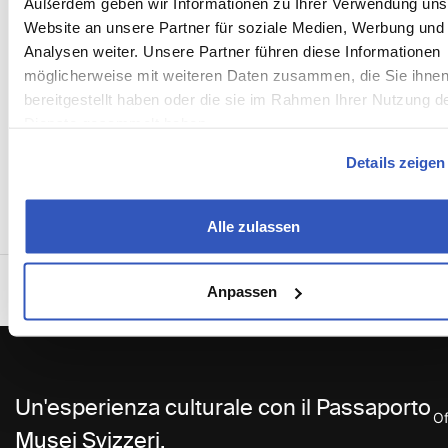
Außerdem geben wir Informationen zu Ihrer Verwendung uns
Website an unsere Partner für soziale Medien, Werbung und
Analysen weiter. Unsere Partner führen diese Informationen
möglicherweise mit weiteren Daten zusammen, die Sie ihne
bereitgestellt haben oder die sie im Rahmen Ihrer Nutzung d
Dienste gesammelt haben.
Details zeigen
Alle zulassen
Incontra gli Ambasciatori 2025
Dietro le quinte: La trasformazione della Fondazione dell'Hermitage
Anpassen
Un'esperienza culturale con il Passaporto
Of
Musei Svizzeri.