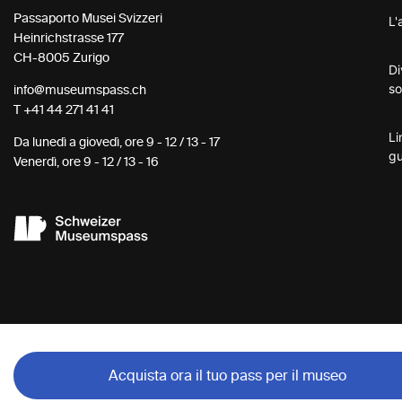
Passaporto Musei Svizzeri
L'
Heinrichstrasse 177
CH-8005 Zurigo
Di
so
info@museumspass.ch
T
+41 44 271 41 41
Li
Da lunedì a giovedì, ore 9 - 12 / 13 - 17
gu
Venerdì, ore 9 - 12 / 13 - 16
Acquista ora il tuo pass per il museo