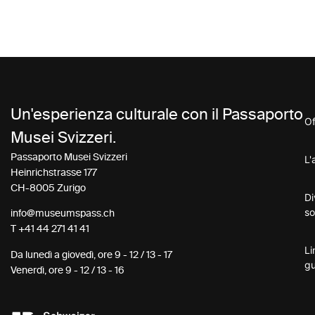
Un'esperienza culturale con il Passaporto
Of
Musei Svizzeri.
Passaporto Musei Svizzeri
L'
Heinrichstrasse 177
CH-8005 Zurigo
Di
so
info@museumspass.ch
T
+41 44 271 41 41
Li
Da lunedì a giovedì, ore 9 - 12 / 13 - 17
gu
Venerdì, ore 9 - 12 / 13 - 16