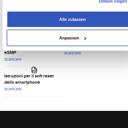
necessarie per la digitalizzazione del Museum Pass.
Details zeigen
Dalle istruzioni per le app di registrazione, ai
suggerimenti per resettare gli smartphone, fino ai
Alle zulassen
consigli pratici sul processo digitale: tutto ciò che serve
per un funzionamento digitale senza intoppi.
Anpassen
Guida rapida all'applicazione
Guida rapida App Raiffeisen
eSMP
scaricare
scaricare
Istruzioni per il soft reset
dello smartphone
scaricare