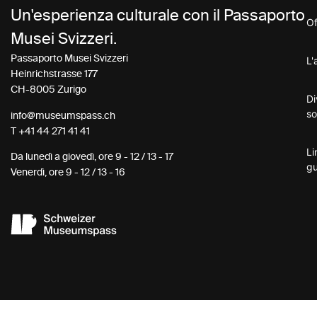
Un'esperienza culturale con il Passaporto
Of
Musei Svizzeri.
Passaporto Musei Svizzeri
L'
Heinrichstrasse 177
CH-8005 Zurigo
Di
so
info@museumspass.ch
T
+41 44 271 41 41
Li
Da lunedì a giovedì, ore 9 - 12 / 13 - 17
gu
Venerdì, ore 9 - 12 / 13 - 16