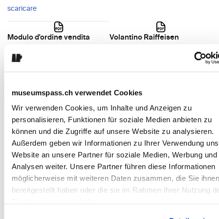
scaricare
Modulo d'ordine vendita
Volantino Raiffeisen
passaporti
scaricare
scaricare
Ordinare materiale
Voci del foglio di contabilità
museumspass.ch verwendet Cookies
pubblicitario
SMP/STS
Wir verwenden Cookies, um Inhalte und Anzeigen zu
Modulo online
scaricare
personalisieren, Funktionen für soziale Medien anbieten zu
können und die Zugriffe auf unsere Website zu analysieren.
Manuale del listino Raiffeisen
Außerdem geben wir Informationen zu Ihrer Verwendung uns
scaricare
Website an unsere Partner für soziale Medien, Werbung und
Analysen weiter. Unsere Partner führen diese Informationen
möglicherweise mit weiteren Daten zusammen, die Sie ihne
bereitgestellt haben oder die sie im Rahmen Ihrer Nutzung d
Digitalizzazione del Pass Musei Svizzeri
Dienste gesammelt haben.
Qui i musei possono trovare tutte le informazioni