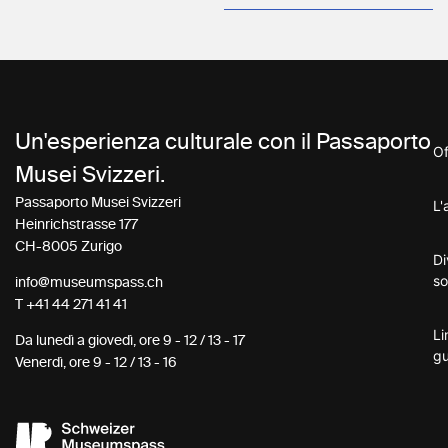
Un'esperienza culturale con il Passaporto
Of
Musei Svizzeri.
Passaporto Musei Svizzeri
L'
Heinrichstrasse 177
CH-8005 Zurigo
Di
so
info@museumspass.ch
T
+41 44 271 41 41
Li
Da lunedì a giovedì, ore 9 - 12 / 13 - 17
gu
Venerdì, ore 9 - 12 / 13 - 16