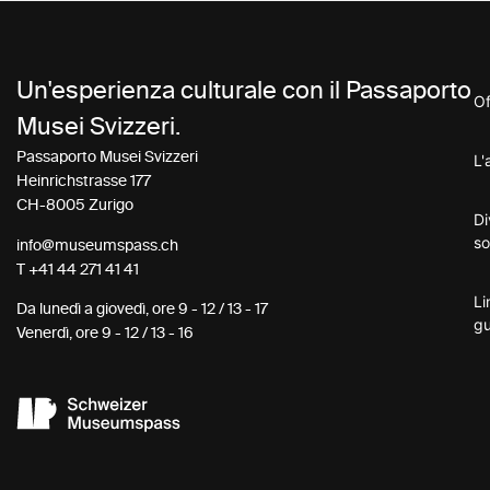
Un'esperienza culturale con il Passaporto
Of
Musei Svizzeri.
Passaporto Musei Svizzeri
L'
Heinrichstrasse 177
CH-8005 Zurigo
Di
so
info@museumspass.ch
T
+41 44 271 41 41
Li
Da lunedì a giovedì, ore 9 - 12 / 13 - 17
gu
Venerdì, ore 9 - 12 / 13 - 16