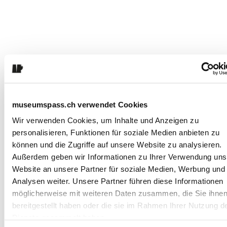
museumspass.ch verwendet Cookies
Wir verwenden Cookies, um Inhalte und Anzeigen zu
Domande e
Che cos'è il Museo
personalisieren, Funktionen für soziale Medien anbieten zu
risposte
Rietberg?
können und die Zugriffe auf unsere Website zu analysieren.
Außerdem geben wir Informationen zu Ihrer Verwendung uns
Website an unsere Partner für soziale Medien, Werbung und
Quanto costa
Analysen weiter. Unsere Partner führen diese Informationen
l'ingresso?
möglicherweise mit weiteren Daten zusammen, die Sie ihne
bereitgestellt haben oder die sie im Rahmen Ihrer Nutzung d
Ci sono eventi anche
Dienste gesammelt haben.
al di fuori degli orari di